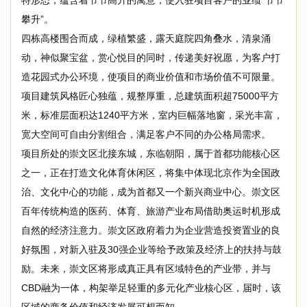
特形态，蕴含着节节高升的寓意，使入驻项目客户的业绩“节节
攀升”。
四栋高楼围合而成，绿植繁盛，露天庭院四角叠水，清泉涌
动，神似聚宝盆，赏心悦目的同时，传递美好祝愿，为客户打
造花园式办公环境，使项目的商业价值和市场价值不可限量。
项目建筑风格匠心独蕴，规整厚重，总建筑面积超75000平方
米，标准层面积达1240平方米，室内巨幅落地窗，采光丰富，
宽大空间可自由分割组合，满足客户不同的办公格局需求。
项目所处的崇文区北接东城，东临朝阳，属于首都功能核心区
之一，正在打造文化体育休闲区，将集中体现北京作为全国政
治、文化中心的功能，成为首都又一个新兴商业中心。崇文区
百年传统构造的医药、体育、旅游产业布局借助奥运时机形成
自然的经济注意力。崇文区政府着力为企业营造投资置业的良
好氛围，对新入驻及30强企业等给予政策及经济上的扶持与鼓
励。未来，崇文区将形成真正具有区域特色的产业带，并与
CBD融为一体，构架举足轻重的多元化产业核心区，届时，该