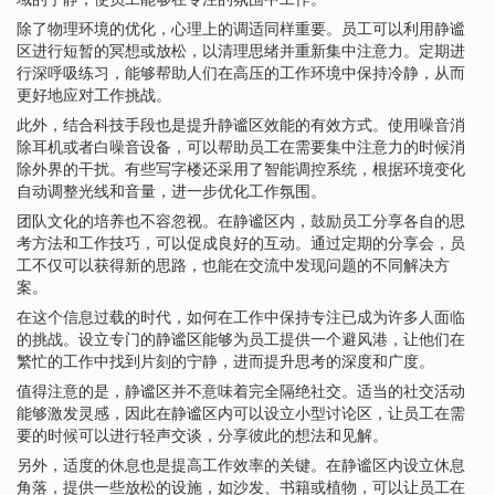
除了物理环境的优化，心理上的调适同样重要。员工可以利用静谧
区进行短暂的冥想或放松，以清理思绪并重新集中注意力。定期进
行深呼吸练习，能够帮助人们在高压的工作环境中保持冷静，从而
更好地应对工作挑战。
此外，结合科技手段也是提升静谧区效能的有效方式。使用噪音消
除耳机或者白噪音设备，可以帮助员工在需要集中注意力的时候消
除外界的干扰。有些写字楼还采用了智能调控系统，根据环境变化
自动调整光线和音量，进一步优化工作氛围。
团队文化的培养也不容忽视。在静谧区内，鼓励员工分享各自的思
考方法和工作技巧，可以促成良好的互动。通过定期的分享会，员
工不仅可以获得新的思路，也能在交流中发现问题的不同解决方
案。
在这个信息过载的时代，如何在工作中保持专注已成为许多人面临
的挑战。设立专门的静谧区能够为员工提供一个避风港，让他们在
繁忙的工作中找到片刻的宁静，进而提升思考的深度和广度。
值得注意的是，静谧区并不意味着完全隔绝社交。适当的社交活动
能够激发灵感，因此在静谧区内可以设立小型讨论区，让员工在需
要的时候可以进行轻声交谈，分享彼此的想法和见解。
另外，适度的休息也是提高工作效率的关键。在静谧区内设立休息
角落，提供一些放松的设施，如沙发、书籍或植物，可以让员工在